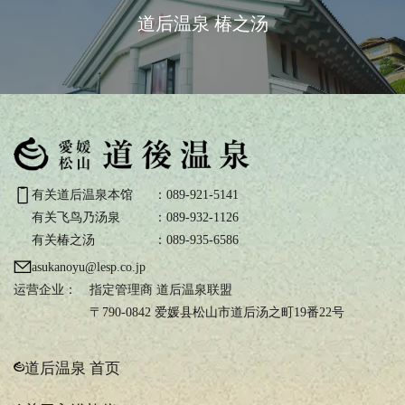
道后温泉 椿之汤
有关道后温泉本馆
：089-921-5141
有关飞鸟乃汤泉
：089-932-1126
有关椿之汤
：089-935-6586
asukanoyu@lesp.co.jp
运营企业：
指定管理商 道后温泉联盟
〒790-0842 爱媛县松山市道后汤之町19番22号
道后温泉 首页