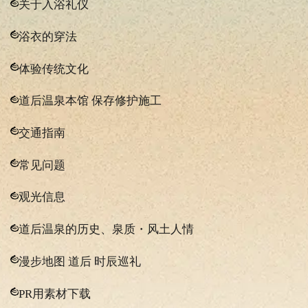
关于入浴礼仪
浴衣的穿法
体验传统文化
道后温泉本馆 保存修护施工
交通指南
常见问题
观光信息
道后温泉的历史、泉质・风土人情
漫步地图 道后 时辰巡礼
PR用素材下载