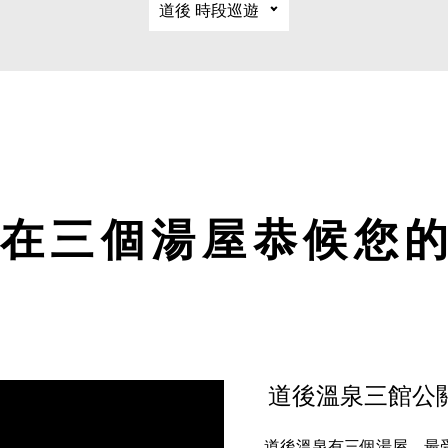
道後 時段巡遊
在三個湯屋恭候您
道後溫泉三館公
道後溫泉有三個湯屋，最