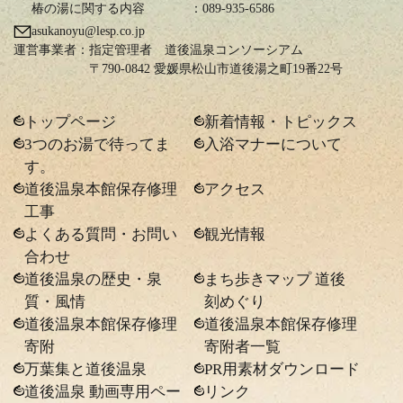
椿の湯に関する内容
：089-935-6586
asukanoyu@lesp.co.jp
運営事業者：
指定管理者 道後温泉コンソーシアム
〒790-0842 愛媛県松山市道後湯之町19番22号
トップページ
新着情報・トピックス
3つのお湯で待ってま
入浴マナーについて
す。
道後温泉本館保存修理
アクセス
工事
よくある質問・お問い
観光情報
合わせ
道後温泉の歴史・泉
まち歩きマップ 道後
質・風情
刻めぐり
道後温泉本館保存修理
道後温泉本館保存修理
寄附
寄附者一覧
万葉集と道後温泉
PR用素材ダウンロード
道後温泉 動画専用ペー
リンク