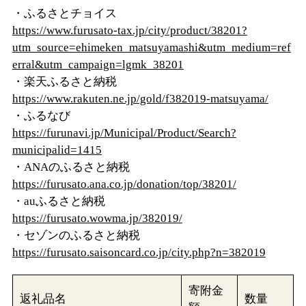
・ふるさとチョイス
https://www.furusato-tax.jp/city/product/38201?
utm_source=ehimeken_matsuyamashi&utm_medium=ref
erral&utm_campaign=lgmk_38201
・楽天ふるさと納税
https://www.rakuten.ne.jp/gold/f382019-matsuyama/
・ふるなび
https://furunavi.jp/Municipal/Product/Search?
municipalid=1415
・ANAのふるさと納税
https://furusato.ana.co.jp/donation/top/38201/
・auふるさと納税
https://furusato.wowma.jp/382019/
・セゾンのふるさと納税
https://furusato.saisoncard.co.jp/city.php?n=382019
寄附金
返礼品名
数量