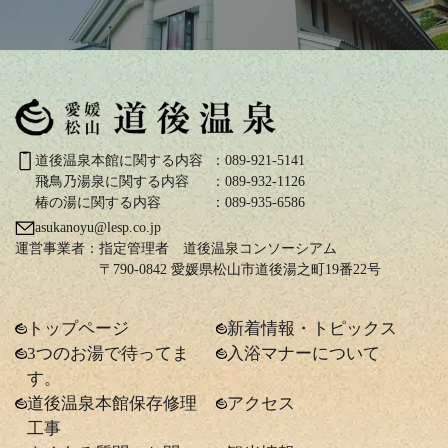
道後温泉本館に関する内容
：089-921-5141
飛鳥乃湯泉に関する内容
：089-932-1126
椿の湯に関する内容
：089-935-6586
asukanoyu@lesp.co.jp
運営事業者：
指定管理者 道後温泉コンソーシアム
〒790-0842 愛媛県松山市道後湯之町19番22号
トップページ
新着情報・トピックス
3つのお湯で待ってま
入浴マナーについて
す。
道後温泉本館保存修理
アクセス
工事