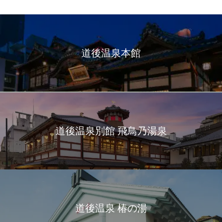
道後温泉本館
道後温泉別館 飛鳥乃湯泉
道後温泉 椿の湯