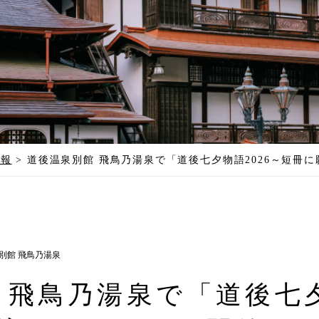
情報
>
道後温泉別館 飛鳥乃湯泉で「道後七夕物語2026～短冊
別館 飛鳥乃湯泉
 飛鳥乃湯泉で「道後七夕