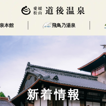
泉本館
飛鳥乃湯泉
本館
飛鳥乃湯泉
椿の湯
又新殿
本館 トップページ
飛鳥乃湯泉 トップページ
椿の湯 トップページ
又新殿
各階のご紹介
利用料金・営業時間
利用料金・営業時間
各部屋の紹介
利用料金・営業時間
売店商品
ご利用の手引き
新着情報