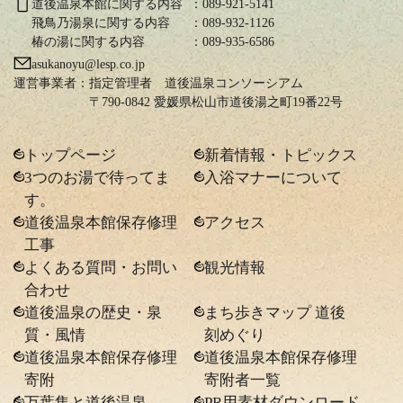
道後温泉本館に関する内容
：089-921-5141
飛鳥乃湯泉に関する内容
：089-932-1126
椿の湯に関する内容
：089-935-6586
asukanoyu@lesp.co.jp
運営事業者：
指定管理者 道後温泉コンソーシアム
〒790-0842 愛媛県松山市道後湯之町19番22号
トップページ
新着情報・トピックス
3つのお湯で待ってま
入浴マナーについて
す。
道後温泉本館保存修理
アクセス
工事
よくある質問・お問い
観光情報
合わせ
道後温泉の歴史・泉
まち歩きマップ 道後
質・風情
刻めぐり
道後温泉本館保存修理
道後温泉本館保存修理
寄附
寄附者一覧
万葉集と道後温泉
PR用素材ダウンロード