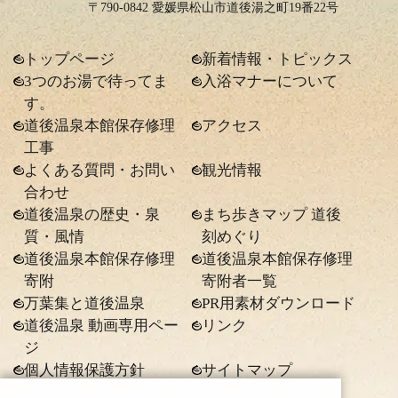
〒790-0842 愛媛県松山市道後湯之町19番22号
トップページ
新着情報・トピックス
3つのお湯で待ってま
入浴マナーについて
す。
道後温泉本館保存修理
アクセス
工事
よくある質問・お問い
観光情報
合わせ
道後温泉の歴史・泉
まち歩きマップ 道後
質・風情
刻めぐり
道後温泉本館保存修理
道後温泉本館保存修理
寄附
寄附者一覧
万葉集と道後温泉
PR用素材ダウンロード
道後温泉 動画専用ペー
リンク
ジ
個人情報保護方針
サイトマップ