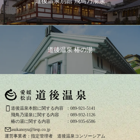
道後温泉別館 飛鳥乃湯泉
道後温泉 椿の湯
道後温泉本館に関する内容
：089-921-5141
飛鳥乃湯泉に関する内容
：089-932-1126
椿の湯に関する内容
：089-935-6586
asukanoyu@lesp.co.jp
運営事業者：
指定管理者 道後温泉コンソーシアム