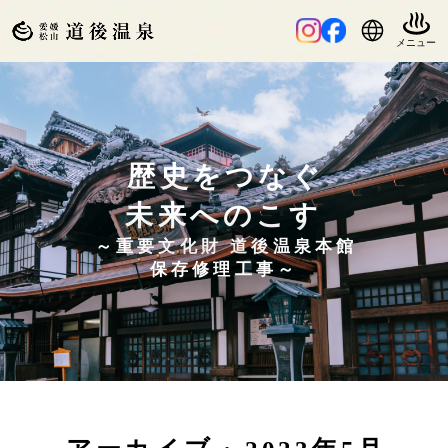
歴史をつなぐ
未来へのこす
～重要文化財 道後温泉本館
保存修理工事～