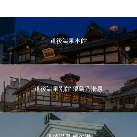
道後温泉本館
道後温泉別館 飛鳥乃湯泉
道後温泉 椿の湯