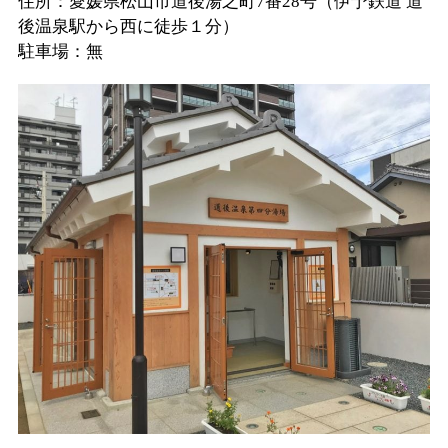
住所：愛媛県松山市道後湯之町7番28号（伊予鉄道 道
後温泉駅から西に徒歩１分）
駐車場：無