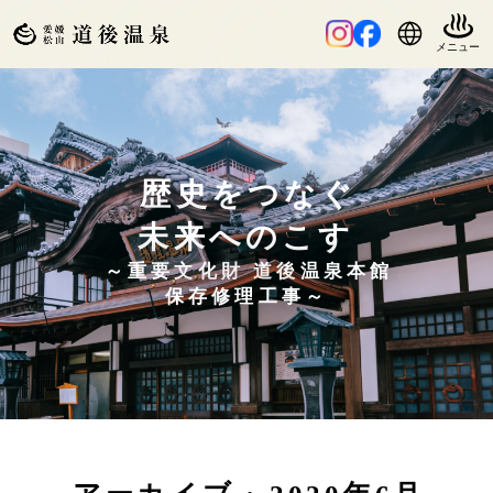
歴史をつなぐ
未来へのこす
～重要文化財 道後温泉本館
保存修理工事～