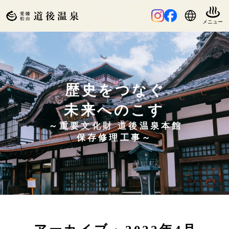
歴史をつなぐ
未来へのこす
～重要文化財 道後温泉本館
保存修理工事～