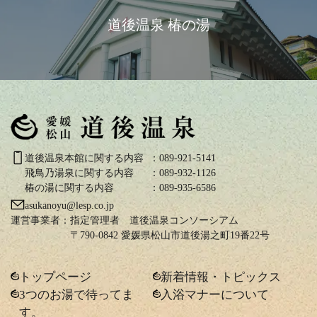
道後温泉 椿の湯
道後温泉本館に関する内容
：089-921-5141
飛鳥乃湯泉に関する内容
：089-932-1126
椿の湯に関する内容
：089-935-6586
asukanoyu@lesp.co.jp
運営事業者：
指定管理者 道後温泉コンソーシアム
〒790-0842 愛媛県松山市道後湯之町19番22号
トップページ
新着情報・トピックス
3つのお湯で待ってま
入浴マナーについて
す。