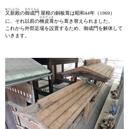
ゆうしんでん
おなりもん
又新殿
の
御成門
屋根の銅板葺は昭和44年（1969）
ひわだぶき
に、それ以前の
檜皮葺
から葺き替えられました。
これから外部足場を設置するため、御成門を解体して
いきます。