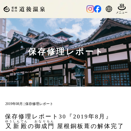
保存修理レポート
2019年08月 |
保存修理レポート
保存修理レポート30『2019年8月』
ゆうしんでん
おなりもん
又新殿
の
御成門
屋根銅板葺の解体完了