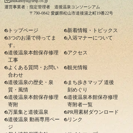
asukanoyu@lesp.co.jp
運営事業者：
指定管理者 道後温泉コンソーシアム
〒790-0842 愛媛県松山市道後湯之町19番22号
トップページ
新着情報・トピックス
3つのお湯で待ってま
入浴マナーについて
す。
道後温泉本館保存修理
アクセス
工事
よくある質問・お問い
観光情報
合わせ
道後温泉の歴史・泉
まち歩きマップ 道後
質・風情
刻めぐり
道後温泉本館保存修理
道後温泉本館保存修理
寄附
寄附者一覧
万葉集と道後温泉
PR用素材ダウンロード
道後温泉 動画専用ペー
リンク
ジ