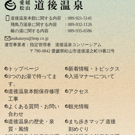
道後温泉本館に関する内容
：089-921-5141
飛鳥乃湯泉に関する内容
：089-932-1126
椿の湯に関する内容
：089-935-6586
asukanoyu@lesp.co.jp
運営事業者：
指定管理者 道後温泉コンソーシアム
〒790-0842 愛媛県松山市道後湯之町19番22号
トップページ
新着情報・トピックス
3つのお湯で待ってま
入浴マナーについて
す。
道後温泉本館保存修理
アクセス
工事
よくある質問・お問い
観光情報
合わせ
道後温泉の歴史・泉
まち歩きマップ 道後
質・風情
刻めぐり