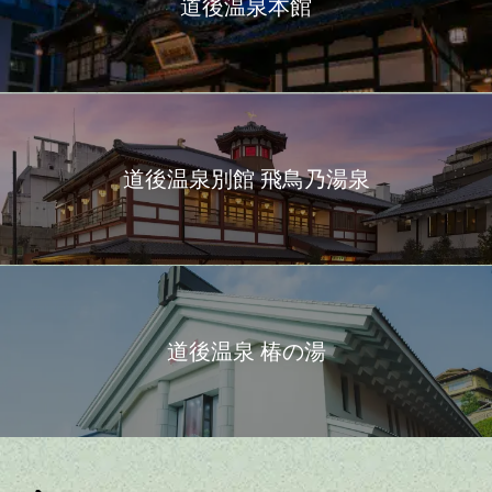
道後温泉本館
道後温泉別館 飛鳥乃湯泉
道後温泉 椿の湯