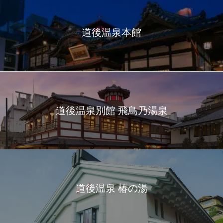
道後温泉本館
道後温泉別館 飛鳥乃湯泉
道後温泉 椿の湯