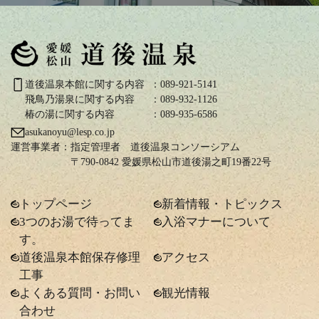
道後温泉本館に関する内容
：089-921-5141
飛鳥乃湯泉に関する内容
：089-932-1126
椿の湯に関する内容
：089-935-6586
asukanoyu@lesp.co.jp
運営事業者：
指定管理者 道後温泉コンソーシアム
〒790-0842 愛媛県松山市道後湯之町19番22号
トップページ
新着情報・トピックス
3つのお湯で待ってま
入浴マナーについて
す。
道後温泉本館保存修理
アクセス
工事
よくある質問・お問い
観光情報
合わせ