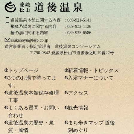
道後温泉本館に関する内容
：089-921-5141
飛鳥乃湯泉に関する内容
：089-932-1126
椿の湯に関する内容
：089-935-6586
asukanoyu@lesp.co.jp
運営事業者：
指定管理者 道後温泉コンソーシアム
〒790-0842 愛媛県松山市道後湯之町19番22号
トップページ
新着情報・トピックス
3つのお湯で待ってま
入浴マナーについて
す。
道後温泉本館保存修理
アクセス
工事
よくある質問・お問い
観光情報
合わせ
道後温泉の歴史・泉
まち歩きマップ 道後
質・風情
刻めぐり