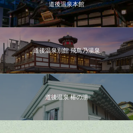
道後温泉本館
道後温泉別館 飛鳥乃湯泉
道後温泉 椿の湯