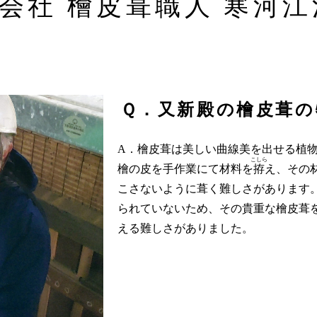
会社 檜皮葺職人
寒河江
Ｑ．又新殿の檜皮葺の
A．檜皮葺は美しい曲線美を出せる植
こしら
檜の皮を手作業にて材料を
拵
え、その
こさないように葺く難しさがあります。
られていないため、その貴重な檜皮葺
える難しさがありました。