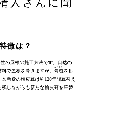
清人
さんに聞
特徴は？
物性の屋根の施工方法です。自然の
ふきむら
材料で屋根を葺きますが、
葺斑
を起
又新殿の檜皮葺は約120年間葺替え
を残しながらも新たな檜皮葺を葺替