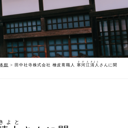
さがえ
きよと
本館
>
田中社寺株式会社 檜皮葺職人
寒河江
清人
さんに聞
きよと