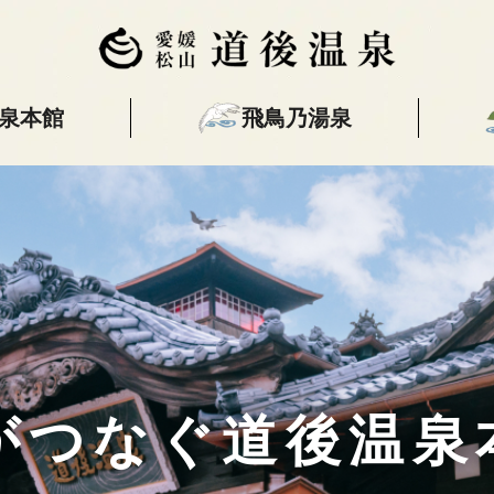
泉本館
飛鳥乃湯泉
本館
飛鳥乃湯泉
椿の湯
又新殿
本館 トップページ
飛鳥乃湯泉 トップページ
椿の湯 トップページ
又新殿
各階のご紹介
利用料金・営業時間
利用料金・営業時間
各部屋の紹介
利用料金・営業時間
売店商品
ご利用の手引き
がつなぐ道後温泉