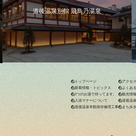
道後温泉別館 飛鳥乃湯泉
トップページ
アクセ
新着情報・トピックス
よくあ
3つのお湯で待ってます。
観光情
入浴マナーについて
道後温
道後温泉本館保存修理工事
まち歩き