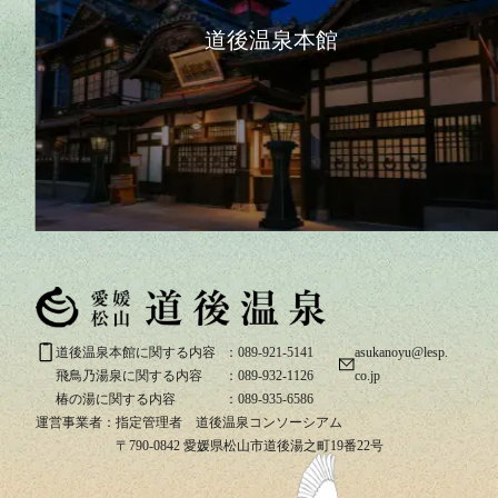
道後温泉本館
道後温泉本館に関する内容
：089-921-5141
asukanoyu@lesp.
飛鳥乃湯泉に関する内容
：089-932-1126
co.jp
椿の湯に関する内容
：089-935-6586
運営事業者：
指定管理者 道後温泉コンソーシアム
〒790-0842 愛媛県松山市道後湯之町19番22号