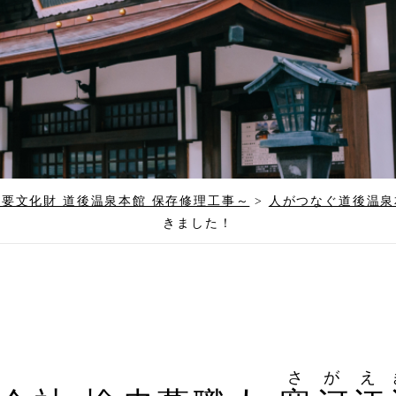
要文化財 道後温泉本館 保存修理工事～
>
人がつなぐ道後温泉
きました！
さがえ