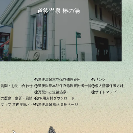
道後温泉 椿の湯
ス
道後温泉本館保存修理寄附
リンク
る質問・お問い合わせ
道後温泉本館保存修理寄附者一覧
個人情報保護方針
報
万葉集と道後温泉
サイトマップ
泉の歴史・泉質・風情
PR用素材ダウンロード
マップ 道後 刻めぐり
道後温泉 動画専用ページ